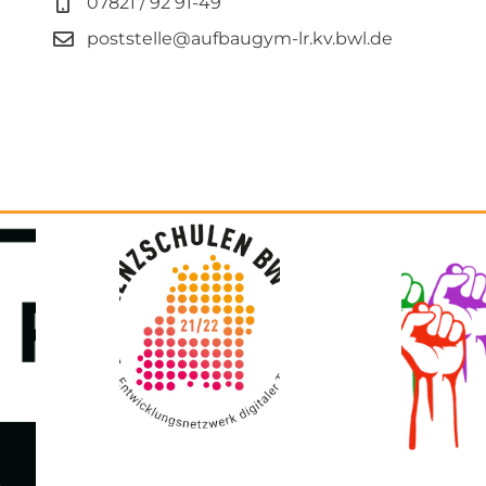
07821 / 92 91-49
poststelle@aufbaugym-lr.kv.bwl.de