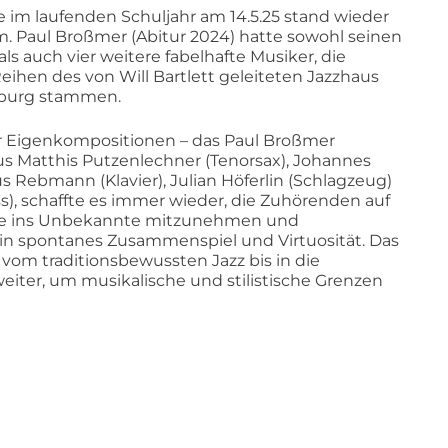
e im laufenden Schuljahr am 14.5.25 stand wieder
. Paul Broßmer (Abitur 2024) hatte sowohl seinen
ls auch vier weitere fabelhafte Musiker, die
eihen des von Will Bartlett geleiteten Jazzhaus
iburg stammen.
r Eigenkompositionen – das Paul Broßmer
us Matthis Putzenlechner (Tenorsax), Johannes
s Rebmann (Klavier), Julian Höferlin (Schlagzeug)
), schaffte es immer wieder, die Zuhörenden auf
ise ins Unbekannte mitzunehmen und
in spontanes Zusammenspiel und Virtuosität. Das
 vom traditionsbewussten Jazz bis in die
iter, um musikalische und stilistische Grenzen