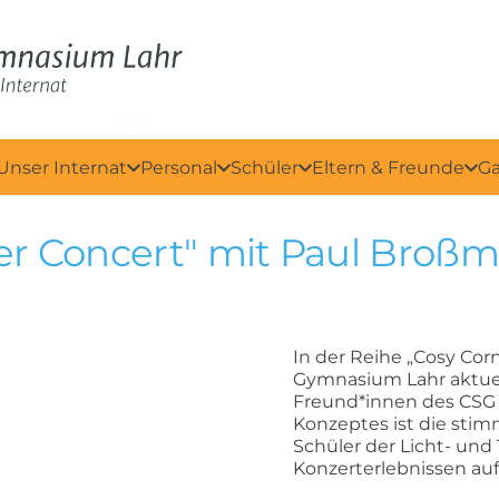
Unser Internat
Personal
Schüler
Eltern & Freunde
Ga
er Concert" mit Paul Broßm
In der Reihe „Cosy Cor
Gymnasium Lahr aktuel
Freund*innen des CSG k
Konzeptes ist die sti
Schüler der Licht- und
Konzerterlebnissen au