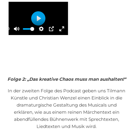
Play
00:00
Mute
Settings
PIP
Enter
fullscreen
Folge 2: „
Das kreative Chaos muss man aushalten!“
In der zweiten Folge des Podcast geben uns Tilmann
Künstle und Christian Wenzel einen Einblick in die
dramaturgische Gestaltung des Musicals und
erklären, wie aus einem reinen Märchentext ein
abendfüllendes Bühnenwerk mit Sprechtexten,
Liedtexten und Musik wird.