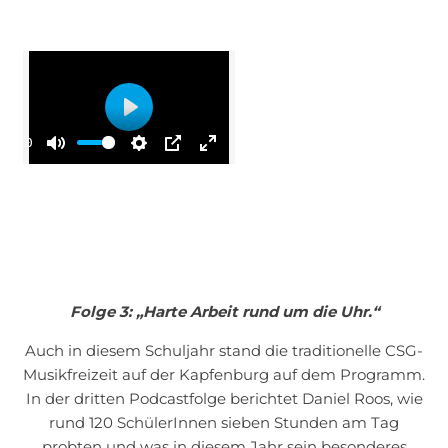
Play
00:00
Mute
Settings
PIP
Enter
fullscreen
Folge 3: „Harte Arbeit rund um die Uhr.“
Auch in diesem Schuljahr stand die traditionelle CSG-
Musikfreizeit auf der Kapfenburg auf dem Programm.
In der dritten Podcastfolge berichtet Daniel Roos, wie
rund 120 SchülerInnen sieben Stunden am Tag
probten und was in diesem Jahr sein besonderes