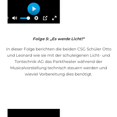
Play
00:00
Mute
Settings
PIP
Enter
fullscreen
Folge 5: „Es werde Licht!“
In dieser Folge berichten die beiden CSG Schüler Otto
und Leonard wie sie mit der schuleigenen Licht- und
Tontechnik-AG das Parktheater während der
Musicalvorstellung technisch steuern werden und
wieviel Vorbereitung dies benötigt.