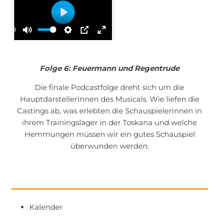
Play
00:00
Mute
Settings
PIP
Enter
fullscreen
Folge 6: Feuermann und Regentrude
Die finale Podcastfolge dreht sich um die
HauptdarstellerInnen des Musicals. Wie liefen die
Castings ab, was erlebten die SchauspielerInnen in
ihrem Trainingslager in der Toskana und welche
Hemmungen müssen wir ein gutes Schauspiel
überwunden werden.
Kalender