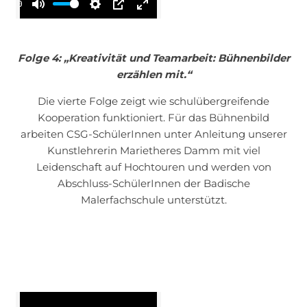
00:00
Mute
Settings
PIP
Enter
fullscreen
Folge 4:
„Kreativität und Teamarbeit: Bühnenbilder
erzählen mit.“
Die vierte Folge zeigt wie schulübergreifende
Kooperation funktioniert. Für das Bühnenbild
arbeiten CSG-SchülerInnen unter Anleitung unserer
Kunstlehrerin Marietheres Damm mit viel
Leidenschaft auf Hochtouren und werden von
Abschluss-SchülerInnen der Badische
Malerfachschule unterstützt.