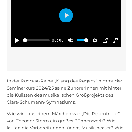
Play
00:00
Play
Mute
Settings
PIP
Enter
fullsc
In der Podcast-Reihe „Klang des Regens“ nimmt der
Seminarkurs 2024/25 seine ZuhörerInnen mit hinter
die Kulissen des musikalischen Großprojekts des
Clara-Schumann-Gymnasiums.
Wie wird aus einem Märchen wie „Die Regentrude“
von Theodor Storm ein großes Bühnenwerk? Wie
laufen die Vorbereitungen für das Musiktheater? Wie